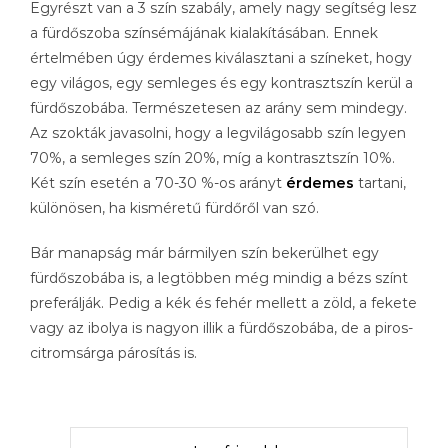
Egyrészt van a 3 szín szabály, amely nagy segítség lesz
a fürdőszoba színsémájának kialakításában. Ennek
értelmében úgy érdemes kiválasztani a színeket, hogy
egy világos, egy semleges és egy kontrasztszín kerül a
fürdőszobába. Természetesen az arány sem mindegy.
Az szokták javasolni, hogy a legvilágosabb szín legyen
70%, a semleges szín 20%, míg a kontrasztszín 10%.
Két szín esetén a 70-30 %-os arányt
érdemes
tartani,
különösen, ha kisméretű fürdőről van szó.
Bár manapság már bármilyen szín bekerülhet egy
fürdőszobába is, a legtöbben még mindig a bézs színt
preferálják. Pedig a kék és fehér mellett a zöld, a fekete
vagy az ibolya is nagyon illik a fürdőszobába, de a piros-
citromsárga párosítás is.