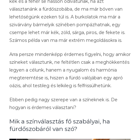
kék és a fehér se hasson ódivatúnak, ha azt
választanánk a fürdőszobába, de ma már bőven van
lehetőségünk ezeken túl is. A burkolatok ma már a
szivárvány bármelyik színében pompázhatnak, egy
csempe lehet már kék, zöld, sárga, piros, de fekete is.
Számos példa van ma már extrém megoldásokra is.
Arra persze mindenképp érdemes figyelni, hogy amikor
színeket választunk, ne feltétlen csak a meghökkentés
legyen a célunk, hanem a nyugalom és harmónia
megteremtése is, hiszen a fürdő valójában egy apró
oázis, ahol testileg és lelkileg is felfrissülhetünk.
Ebben pedig nagy szerepe van a színeknek is. De
hogyan is érdemes választani?
Mik a színválasztás fő szabályai, ha
fürdőszobáról van szó?