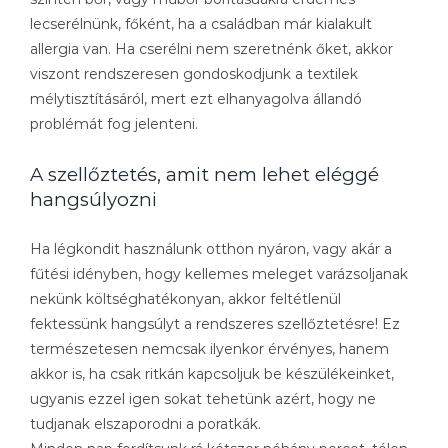
lecserélnünk, főként, ha a családban már kialakult
allergia van. Ha cserélni nem szeretnénk őket, akkor
viszont rendszeresen gondoskodjunk a textilek
mélytisztításáról, mert ezt elhanyagolva állandó
problémát fog jelenteni.
A szellőztetés, amit nem lehet eléggé
hangsúlyozni
Ha légkondit használunk otthon nyáron, vagy akár a
fűtési idényben, hogy kellemes meleget varázsoljanak
nekünk költséghatékonyan, akkor feltétlenül
fektessünk hangsúlyt a rendszeres szellőztetésre! Ez
természetesen nemcsak ilyenkor érvényes, hanem
akkor is, ha csak ritkán kapcsoljuk be készülékeinket,
ugyanis ezzel igen sokat tehetünk azért, hogy ne
tudjanak elszaporodni a poratkák.