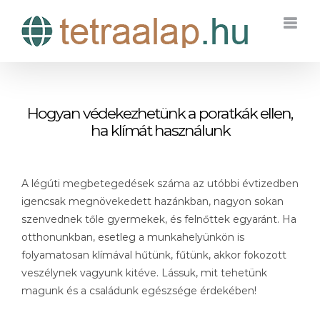
Kihagyás
Hogyan védekezhetünk a poratkák ellen,
ha klímát használunk
A légúti megbetegedések száma az utóbbi évtizedben
igencsak megnövekedett hazánkban, nagyon sokan
szenvednek tőle gyermekek, és felnőttek egyaránt. Ha
otthonunkban, esetleg a munkahelyünkön is
folyamatosan klímával hűtünk, fűtünk, akkor fokozott
veszélynek vagyunk kitéve. Lássuk, mit tehetünk
magunk és a családunk egészsége érdekében!