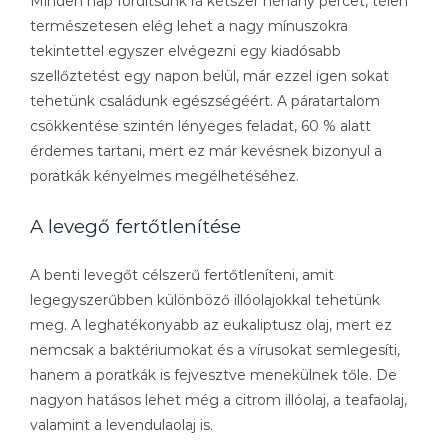
Minden nap fordítsunk rá kétszer néhány percet, télen
természetesen elég lehet a nagy mínuszokra
tekintettel egyszer elvégezni egy kiadósabb
szellőztetést egy napon belül, már ezzel igen sokat
tehetünk családunk egészségéért. A páratartalom
csökkentése szintén lényeges feladat, 60 % alatt
érdemes tartani, mert ez már kevésnek bizonyul a
poratkák kényelmes megélhetéséhez.
A levegő fertőtlenítése
A benti levegőt célszerű fertőtleníteni, amit
legegyszerűbben különböző illóolajokkal tehetünk
meg. A leghatékonyabb az eukaliptusz olaj, mert ez
nemcsak a baktériumokat és a vírusokat semlegesíti,
hanem a poratkák is fejvesztve menekülnek tőle. De
nagyon hatásos lehet még a citrom illóolaj, a teafaolaj,
valamint a levendulaolaj is.