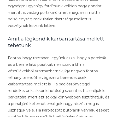
egységre ugyanígy fordítsunk kellően nagy gondot,
mert itt is vastag portakaró ülhet meg, ami miatt a
belső egység makulátlan tisztasága mellett is
veszélynek leszünk kitéve.
Amit a légkondik karbantartása mellett
tehetünk
Fontos, hogy tisztában legyünk azzal, hogy a porcicák
és a benne lakó poratkák nemcsak a klíma
készülékekből származhatnak, így nagyon fontos
néhány teendőt elvégezni a berendezések
karbantartása mellett is. Ha padlószőnyeggel
rendelkezünk, akkor lehetőség szerint ezt cseréljük le
parkettára, mert ezt sokkal könnyebben tisztíthatjuk, és
a porral járó kellemetlenségek nagy részét meg is
úszhatjuk vele. Ha kárpitozott bútoraink vannak, ezeket
szintén bőr, vagy műbőr borításúakra érdemes