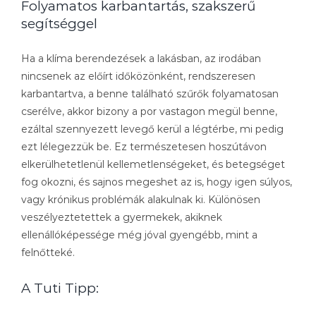
Folyamatos karbantartás, szakszerű
segítséggel
Ha a klíma berendezések a lakásban, az irodában
nincsenek az előírt időközönként, rendszeresen
karbantartva, a benne található szűrők folyamatosan
cserélve, akkor bizony a por vastagon megül benne,
ezáltal szennyezett levegő kerül a légtérbe, mi pedig
ezt lélegezzük be. Ez természetesen hoszútávon
elkerülhetetlenül kellemetlenségeket, és betegséget
fog okozni, és sajnos megeshet az is, hogy igen súlyos,
vagy krónikus problémák alakulnak ki. Különösen
veszélyeztetettek a gyermekek, akiknek
ellenállóképessége még jóval gyengébb, mint a
felnőtteké.
A Tuti Tipp: