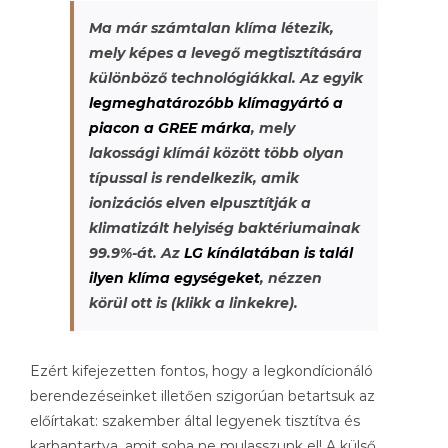
Ma már számtalan klíma létezik,
mely képes a levegő megtisztítására
különböző technológiákkal. Az egyik
legmeghatározóbb klímagyártó a
piacon a GREE márka
, mely
lakossági klímái között több olyan
típussal is rendelkezik, amik
ionizációs elven elpusztítják a
klimatizált helyiség baktériumainak
99.9%-át. Az
LG kínálatában is talál
ilyen klíma egységeket
, nézzen
körül ott is (klikk a linkekre).
Ezért kifejezetten fontos, hogy a legkondícionáló
berendezéseinket illetően szigorúan betartsuk az
előírtakat: szakember által legyenek tisztítva és
karbantartva, amit soha ne mulasszunk el! A külső