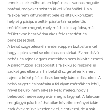
ennek az elkerülhetetlen lépésnek is vannak negatív
hatásai, melyeket szintén ki kell küszöbölni. Ha a
falakba nem diffundálhat bele az általuk körülzárt
helyiség párája, a beltér páratartalma jelentős
mértékben megnő, mely máshol lecsapódva, más
felületekbe beszívódba okoz felvizesedést és
penészesedést.
A belső szigetelésnél mindenképpen biztosítani kell,
hogy a pára sehol se okozhasson kárkat. Ez rendkívül
nehéz és sajnos egyes esetekben nem is kivitelezhető.
A páradiffúziós lecsapódást a falak külső részénél is
szükséges elkerülni, ha belülről szigetelnénk, mert
sajnos a külső párásodás is komoly károsodást okoz. A
belső szigetelés hatására a fal olyan mértékben lehűl,
mivel belülről nem érkezik kellő meleg, hogy a
beleivódó nedvesség akár meg is fagyhat. A falakban
megfagyó pára beláthatatlan következményei talán
csak évek múlva kezdenek el jelentkezni, de a sok