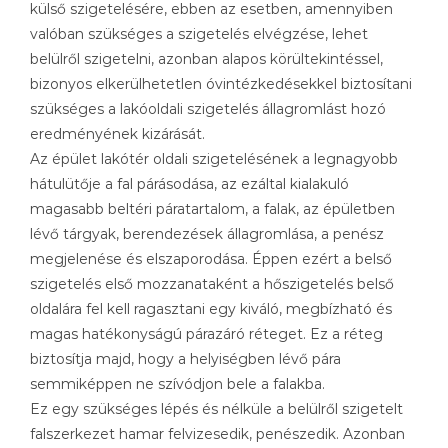
külső szigetelésére, ebben az esetben, amennyiben
valóban szükséges a szigetelés elvégzése, lehet
belülről szigetelni, azonban alapos körültekintéssel,
bizonyos elkerülhetetlen óvintézkedésekkel biztosítani
szükséges a lakóoldali szigetelés állagromlást hozó
eredményének kizárását.
Az épület lakótér oldali szigetelésének a legnagyobb
hátulütője a fal párásodása, az ezáltal kialakuló
magasabb beltéri páratartalom, a falak, az épületben
lévő tárgyak, berendezések állagromlása, a penész
megjelenése és elszaporodása. Éppen ezért a belső
szigetelés első mozzanataként a hőszigetelés belső
oldalára fel kell ragasztani egy kiváló, megbízható és
magas hatékonyságú párazáró réteget. Ez a réteg
biztosítja majd, hogy a helyiségben lévő pára
semmiképpen ne szívódjon bele a falakba.
Ez egy szükséges lépés és nélküle a belülről szigetelt
falszerkezet hamar felvizesedik, penészedik. Azonban