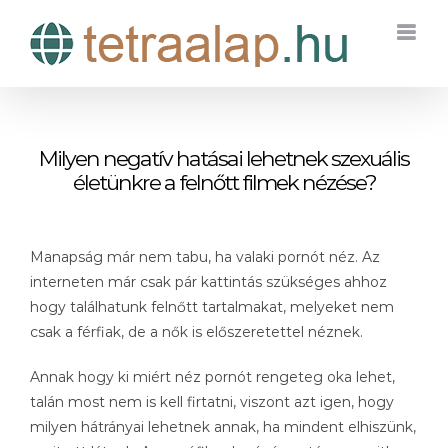
Kihagyás
Milyen negatív hatásai lehetnek szexuális
életünkre a felnőtt filmek nézése?
Manapság már nem tabu, ha valaki pornót néz. Az
interneten már csak pár kattintás szükséges ahhoz
hogy találhatunk felnőtt tartalmakat, melyeket nem
csak a férfiak, de a nők is előszeretettel néznek.
Annak hogy ki miért néz pornót rengeteg oka lehet,
talán most nem is kell firtatni, viszont azt igen, hogy
milyen hátrányai lehetnek annak, ha mindent elhiszünk,