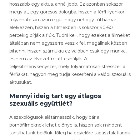
hosszabb egy aktus, annál jobb. Ez azonban sokszor
megy át, egy görcsös dologba, hiszen a férfi ilyenkor
folyamatosan azon izgul, hogy nehogy túl hamar
elélvezzen, hiszen a filmekben is sokszor 40-60
percekig bírják a fiúk. Tudni kell, hogy ezeket a filmeket
általában nem egyszerre veszik fel, megállnak közben
pihenni, hiszen számukra ez valóban csak egy munka,
és nem az élvezet miatt csinálják. A
teljesítménykényszer, mely folyamatosan stresszeli a
férfiakat, nagyon meg tudja keseríteni a valódi szexuális
aktusukat.
Mennyi ideig tart egy átlagos
szexuális együttlét?
A szexológusok alátámasszák, hogy bár a
pornófilmeknek lehet előnye is, hiszen sok mindent
tanulhatunk belőlük, főleg ha egyelőre tapasztalatlanok