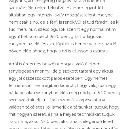
vagyunk, ám rengeteg negatív hatása is lehet a
szexuális életünkre tekintve. Az intim együttlét
általában egy intenzív, aktív mozgást jelent, melybe
nem csak a nő, de a férfi is rendkívül el tud fáradni, és ki
tud merülni. A szexológusok szerint egy normál intim
együttlét körülbelül 15-20 percig tart átlagosan,
melyben az elő, és az utójáték is benne van. Ez az idő
bőven elég ahhoz, hogy a nő is eljusson a csúcsra.
Arról is érdemes beszélni, hogy a való életben
ténylegesen mennyi ideig szokott tartani egy aktus
egy jól összeszokott páros esetében. Egy német
felmérésből nemrégiben kiderült, hogy valójában egy
párkapcsolati viszonyban élők még eddig a 15-20 percig
sem szoktak eljutni. Ha a szexuális kapcsolatunk
valóban tökéletes, jól ismerjük a társunkat, tudjuk, hogy
mit hogyan szeret, és ha a helyes technikákat tudjuk
használni, akkor 7-10 perc akár arra is elegendő lehet,
hogy a hölgyek többször is elélvezzenek egymás után.