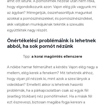
amit ott látunk. A pornófilmek nézése után nem ritka,
hogy elgondolkozunk azon: Vajon elég jók vagyunk mi
az ágyban? Méregetjük, összehasonlítjuk magunkat
azokkal a pornószínészekkel, és pornószínésznőkkel,
akik valójában munkájuknak tekintik a szexuális
együttlétek nagy részét.
Önértékelési problémáink is lehetnek
abból, ha sok pornót nézünk
Tipp:
a korai magömlés ellenszere
A nőkbe hamar felmerülhet a kérdés: Vajon elég nagy a
mellem, elég kerek a fenekem? Mit tehetnék ahhoz,
hogy olyan jól nézzek ki, mint azok a szexi lányok a
videókban? Emellett akkor is lehetnek hasonló
problémák, ha a párkapcsolatban csak az egyik fél
(esetleg titokban) néz pornófilmeket. Ha a másik fél
ezt észreveszi, biztosan magába fogja keresni a