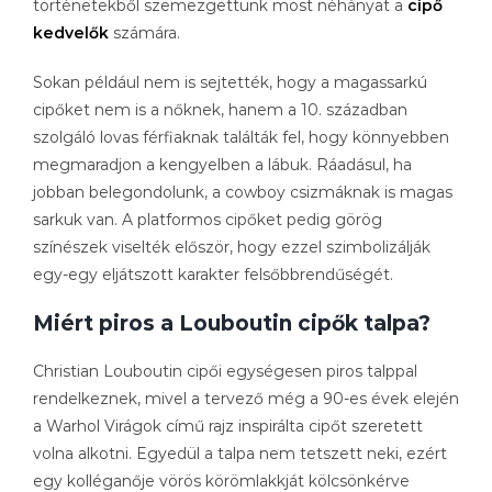
történetekből szemezgettünk most néhányat a
cipő
kedvelők
számára.
Sokan például nem is sejtették, hogy a magassarkú
cipőket nem is a nőknek, hanem a 10. században
szolgáló lovas férfiaknak találták fel, hogy könnyebben
megmaradjon a kengyelben a lábuk. Ráadásul, ha
jobban belegondolunk, a cowboy csizmáknak is magas
sarkuk van. A platformos cipőket pedig görög
színészek viselték először, hogy ezzel szimbolizálják
egy-egy eljátszott karakter felsőbbrendűségét.
Miért piros a Louboutin cipők talpa?
Christian Louboutin cipői egységesen piros talppal
rendelkeznek, mivel a tervező még a 90-es évek elején
a Warhol Virágok című rajz inspirálta cipőt szeretett
volna alkotni. Egyedül a talpa nem tetszett neki, ezért
egy kolléganője vörös körömlakkját kölcsönkérve