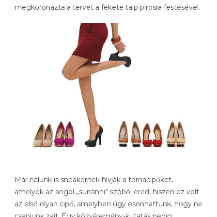
megkoronázta a tervét a fekete talp pirosra festésével.
Már nálunk is sneakernek hívják a tornacipőket,
amelyek az angol „surranni” szóból ered, hiszen ez volt
az első olyan cipő, amelyben úgy osonhattunk, hogy ne
csapjunk zajt. Egy közvélemény-kutatás pedig