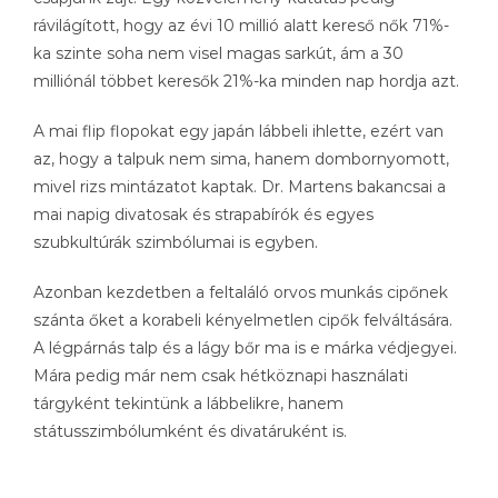
rávilágított, hogy az évi 10 millió alatt kereső nők 71%-
ka szinte soha nem visel magas sarkút, ám a 30
milliónál többet keresők 21%-ka minden nap hordja azt.
A mai flip flopokat egy japán lábbeli ihlette, ezért van
az, hogy a talpuk nem sima, hanem dombornyomott,
mivel rizs mintázatot kaptak. Dr. Martens bakancsai a
mai napig divatosak és strapabírók és egyes
szubkultúrák szimbólumai is egyben.
Azonban kezdetben a feltaláló orvos munkás cipőnek
szánta őket a korabeli kényelmetlen cipők felváltására.
A légpárnás talp és a lágy bőr ma is e márka védjegyei.
Mára pedig már nem csak hétköznapi használati
tárgyként tekintünk a lábbelikre, hanem
státusszimbólumként és divatáruként is.