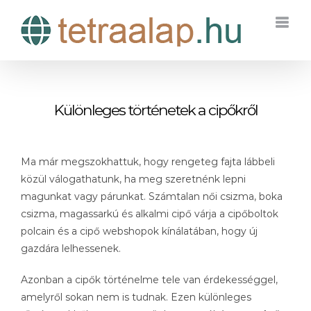
Kihagyás
Különleges történetek a cipőkről
Ma már megszokhattuk, hogy rengeteg fajta lábbeli
közül válogathatunk, ha meg szeretnénk lepni
magunkat vagy párunkat. Számtalan női csizma, boka
csizma, magassarkú és alkalmi cipő várja a cipőboltok
polcain és a cipő webshopok kínálatában, hogy új
gazdára lelhessenek.
Azonban a cipők történelme tele van érdekességgel,
amelyről sokan nem is tudnak. Ezen különleges