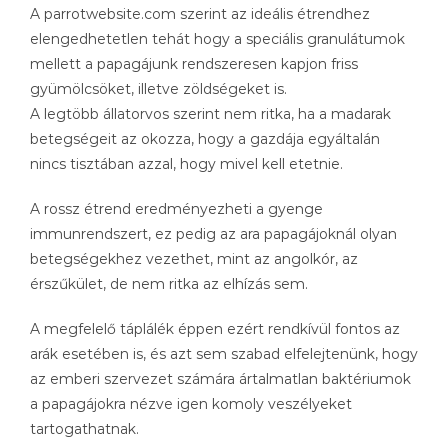
A parrotwebsite.com szerint az ideális étrendhez
elengedhetetlen tehát hogy a speciális granulátumok
mellett a papagájunk rendszeresen kapjon friss
gyümölcsöket, illetve zöldségeket is.
A legtöbb állatorvos szerint nem ritka, ha a madarak
betegségeit az okozza, hogy a gazdája egyáltalán
nincs tisztában azzal, hogy mivel kell etetnie.
A rossz étrend eredményezheti a gyenge
immunrendszert, ez pedig az ara papagájoknál olyan
betegségekhez vezethet, mint az angolkór, az
érszűkület, de nem ritka az elhízás sem.
A megfelelő táplálék éppen ezért rendkívül fontos az
arák esetében is, és azt sem szabad elfelejtenünk, hogy
az emberi szervezet számára ártalmatlan baktériumok
a papagájokra nézve igen komoly veszélyeket
tartogathatnak.