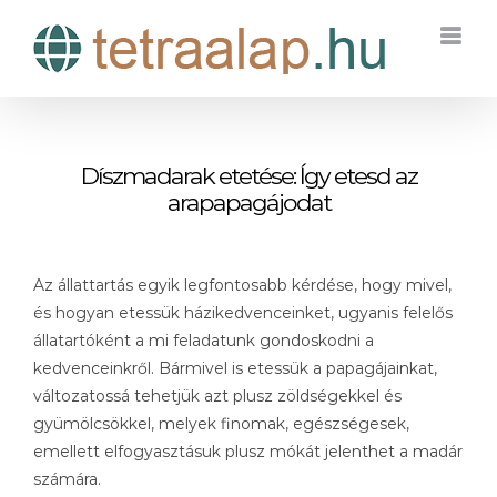
Kihagyás
Díszmadarak etetése: Így etesd az
arapapagájodat
Az állattartás egyik legfontosabb kérdése, hogy mivel,
és hogyan etessük házikedvenceinket, ugyanis felelős
állatartóként a mi feladatunk gondoskodni a
kedvenceinkről. Bármivel is etessük a papagájainkat,
változatossá tehetjük azt plusz zöldségekkel és
gyümölcsökkel, melyek finomak, egészségesek,
emellett elfogyasztásuk plusz mókát jelenthet a madár
számára.