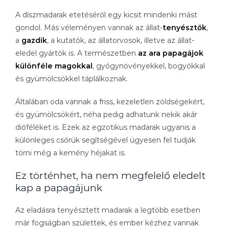
A díszmadarak etetéséről egy kicsit mindenki mást
gondol. Más véleményen vannak az állat-
tenyésztők
,
a
gazdik
, a kutatók, az állatorvosok, illetve az állat-
eledel gyártók is. A természetben
az ara papagájok
különféle magokkal
, gyógynövényekkel, bogyókkal
és gyümölcsökkel táplálkoznak.
Általában oda vannak a friss, kezeletlen zöldségekért,
és gyümölcsökért, néha pedig adhatunk nekik akár
dióféléket is. Ezek az egzotikus madarak ugyanis a
különleges csőrük segítségével ügyesen fel tudják
törni még a kemény héjakat is.
Ez történhet, ha nem megfelelő eledelt
kap a papagájunk
Az eladásra tenyésztett madarak a legtöbb esetben
már fogságban születtek, és ember kézhez vannak