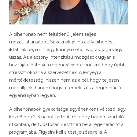
A pihenőnap nem feltétlenül jelent teljes
mozdulatlanságot. Sokaknak jó, ha aktív pihenést
iktatnak be, mint egy könnyű séta, nyújtás, jóga vagy
úszás. Az alacsony intenzitású mozgások ugyanis
hozzájárulhatnak a regenerációhoz anélkül, hogy újabb
stresszt okozna a szervezetnek. A lényeg a
mértékletesség, hiszen nem az a cél, hogy teljesen
megálljunk, hanem hogy a terhelés és a regeneráció
egyensúlyban legyen.
A pihenőnapok gyakorisága egyénenként változó, egy
kezdő heti 2–3 napot tarthat, míg egy haladó sportoló
ritkábban, de tudatosan illesztheti be a regenerációt a
programjába. Figyelni kell a test jelzéseire is. A