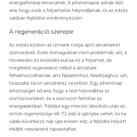
energiaforrásai kimerülnek. A pihenőnapok adnak időt
arra, hogy ezek a folyamatok helyreálljanak, és az edzés
valóban fejlődést eredményezzen.
A regeneráció szerepe
Az edzés közben az izmaink rostjai apró sérüléseket
szenvednek. Ezek önmagukban nem problémák, sőt, a
növekedés és erősödés kulcsa ez a folyamat, de
megfelelő regeneráció nélkül a sérülések
felhalmozódhatnak, ami fájdalomhoz, fáradtsághoz, sőt,
hosszabb távon sérüléshez vezethet. Egy pihenőnap
lehetőséget ad arra, hogy a test helyreállítsa az
izomszöveteket, és a szervezet feltöltse az
energiaraktárait. Például egy intenzív lábedzés után az
izmok regenerációja 48–72 órát is igénybe vehet, és ha
valaki következő nap újra erősen edz, a fejlődés helyett
inkább visszaesést tapasztalhat.