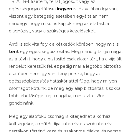
TB. A TB-t fizetem, tehát jogosult vagy az
egészségügyi ellátásra
ingyen
is. Ez valóban így van,
viszont egy betegség esetében egyáltalán nem
mindegy, hogy mikor is kapjuk meg az ellátást, a
diagnózist, vagy a szükséges kezeléseket.
Arról is sok vita folyik a kétkedők körében, hogy mit is
térít
egy egészségbiztosítás. Még mindig tartja magát
az a tévhit, hogy a biztosító csak akkor tért, ha a kijelölt
rendelőt keressük fel, ez pedig már a legtöbb biztosító
esetében nem így van. Tény persze, hogy az
egészségbiztosítás hatáskör attól függ, hogy milyen
csomagot kötünk, de még egy alap biztosítás is sokkal
több lehetőséget rejt magába, mint azt elsőre
gondolnánk.
Még egy alapfokú csomag is kiterjedhet a kórházi
költségekre, a műtői díjra, intenzív és szubintenzív
osztályon történő kezelés, szakorvosi díjakra, és persze