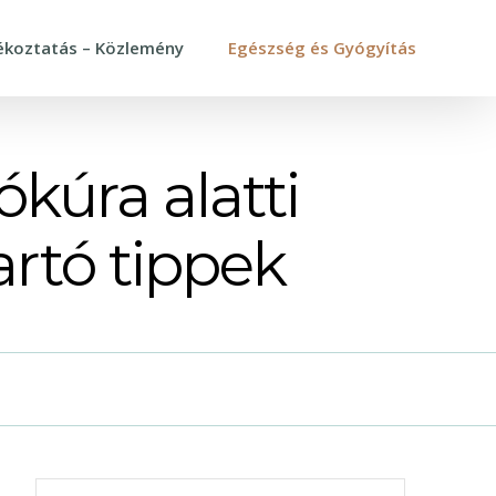
ékoztatás – Közlemény
Egészség és Gyógyítás
kúra alatti
artó tippek