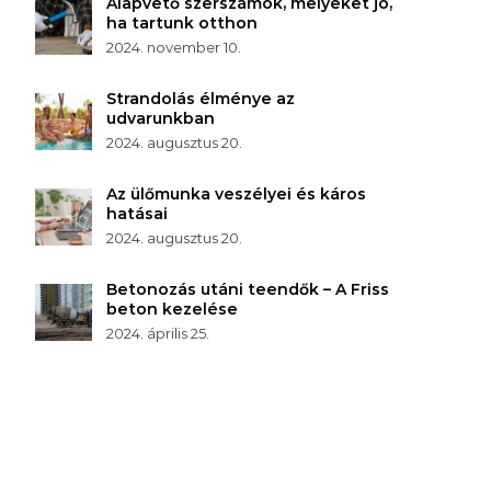
Alapvető szerszámok, melyeket jó,
ha tartunk otthon
2024. november 10.
Strandolás élménye az
udvarunkban
2024. augusztus 20.
Az ülőmunka veszélyei és káros
hatásai
2024. augusztus 20.
Betonozás utáni teendők – A Friss
beton kezelése
2024. április 25.