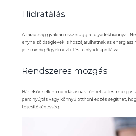
Hidratálás
A fáradtság gyakran összefügg a folyadékhiánnyal. N
enyhe zöldséglevek is hozzájárulhatnak az energiaszi
jele mindig figyelmeztetés a folyadékpótlásra.
Rendszeres mozgás
Bár elsőre ellentmondásosnak tűnhet, a testmozgás va
perc nyújtás vagy könnyű otthoni edzés segíthet, ho
teljesítőképesség.