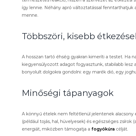
így lennie. Néhány apró változtatással fenntarthatjuk
menne.
Többszöri, kisebb étkezése
A hosszan tartó éhség gyakran kimeríti a testet. Ha n
kiegyensúlyozott adagot fogyasztunk, stabilabb lesz a
bonyolult dolgokra gondolni: egy marék dió, egy jogh
Minőségi tápanyagok
A könnyű ételek nem feltétlenül jelentenek alacsony en
(például tojás, hal, hüvelyesek) és egészséges zsírok
energiát, miközben támogatja a
fogyókúra
célját.