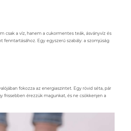
em csak a víz, hanem a cukormentes teák, ásványvíz és
nt fenntartásához. Egy egyszerű szabály: a szomjúság
lójában fokozza az energiaszintet. Egy rövid séta, pár
gy frissebben érezzük magunkat, és ne csökkenjen a