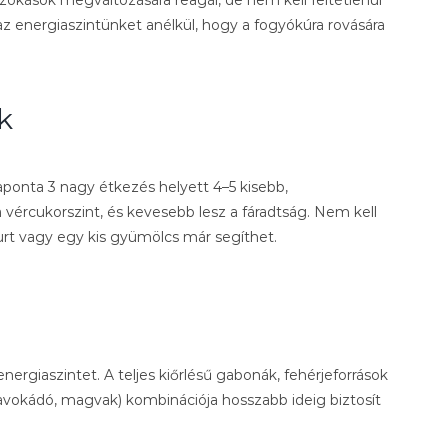
 az energiaszintünket anélkül, hogy a fogyókúra rovására
k
aponta 3 nagy étkezés helyett 4–5 kisebb,
 vércukorszint, és kevesebb lesz a fáradtság. Nem kell
urt vagy egy kis gyümölcs már segíthet.
ergiaszintet. A teljes kiőrlésű gabonák, fehérjeforrások
 (avokádó, magvak) kombinációja hosszabb ideig biztosít