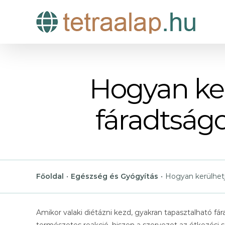
Kihagyás
Hogyan ker
fáradtságo
Főoldal
•
Egészség és Gyógyítás
•
Hogyan kerülhetjü
Amikor valaki diétázni kezd, gyakran tapasztalható fá
természetes reakció, hiszen a szervezet az étkezési s