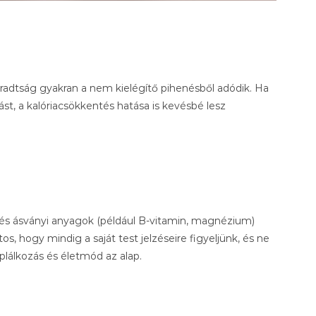
fáradtság gyakran a nem kielégítő pihenésből adódik. Ha
t, a kalóriacsökkentés hatása is kevésbé lesz
n
és ásványi anyagok (például B-vitamin, magnézium)
, hogy mindig a saját test jelzéseire figyeljünk, és ne
plálkozás és életmód az alap.