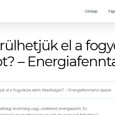
Címlap
Táj
ülhetjük el a fogyó
t? – Energiafennt
k el a fogyókúra alatti fáradtságot? – Energiafenntartó tippek
radtság, levertség vagy csökkenő energiaszint. Ez
zokások megváltozására reagál, de nem kell feltétlenül