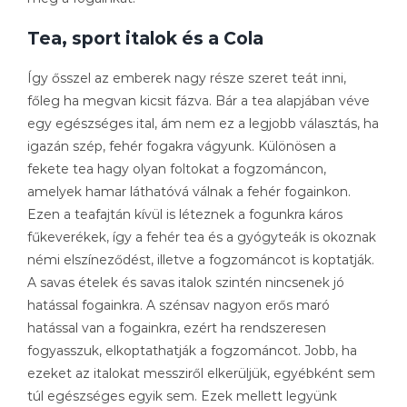
Tea, sport italok és a Cola
Így ősszel az emberek nagy része szeret teát inni,
főleg ha megvan kicsit fázva. Bár a tea alapjában véve
egy egészséges ital, ám nem ez a legjobb választás, ha
igazán szép, fehér fogakra vágyunk. Különösen a
fekete tea hagy olyan foltokat a fogzománcon,
amelyek hamar láthatóvá válnak a fehér fogainkon.
Ezen a teafajtán kívül is léteznek a fogunkra káros
fűkeverékek, így a fehér tea és a gyógyteák is okoznak
némi elszíneződést, illetve a fogzománcot is koptatják.
A savas ételek és savas italok szintén nincsenek jó
hatással fogainkra. A szénsav nagyon erős maró
hatással van a fogainkra, ezért ha rendszeresen
fogyasszuk, elkoptathatják a fogzománcot. Jobb, ha
ezeket az italokat messziről elkerüljük, egyébként sem
túl egészséges egyik sem. Ezek mellett legyünk