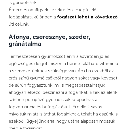
is gondolnánk.
Érdemes odafigyelni ezekre és a megfelelő
fogápolásra, különben a
fogászat lehet a következő
úti célunk.
Áfonya, cseresznye, szeder,
gránátalma
Természetesen gyümölcsöt enni alapvetően jó és
egészséges dolgot, hiszen a benne található vitaminra
a szervezetünknek szüksége van. Ám ha ezekből az
erős színű gyümölcsökből nagyon sokat vagy keveset,
de sűrűn fogyasztunk, mi is megtapasztalhatjuk
ahogyan elkezdi beszínezni a fogainkat. Ezek az élénk
színben pompázó gyümölcsök rátapadnak a
fogzománcra és befogják őket. Emellett savas
mivoltuk miatt is árthat fogainknak, tehát ha eszünk is
ezekből, ügyeljünk arra, hogy utána alaposan mossuk
meg a fogainkat.