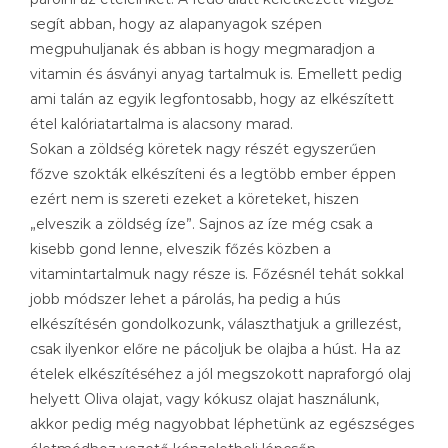
segít abban, hogy az alapanyagok szépen
megpuhuljanak és abban is hogy megmaradjon a
vitamin és ásványi anyag tartalmuk is. Emellett pedig
ami talán az egyik legfontosabb, hogy az elkészített
étel kalóriatartalma is alacsony marad.
Sokan a zöldség köretek nagy részét egyszerűen
főzve szokták elkészíteni és a legtöbb ember éppen
ezért nem is szereti ezeket a köreteket, hiszen
„elveszik a zöldség íze”. Sajnos az íze még csak a
kisebb gond lenne, elveszik főzés közben a
vitamintartalmuk nagy része is. Főzésnél tehát sokkal
jobb módszer lehet a párolás, ha pedig a hús
elkészítésén gondolkozunk, választhatjuk a grillezést,
csak ilyenkor előre ne pácoljuk be olajba a húst. Ha az
ételek elkészítéséhez a jól megszokott napraforgó olaj
helyett Oliva olajat, vagy kókusz olajat használunk,
akkor pedig még nagyobbat léphetünk az egészséges