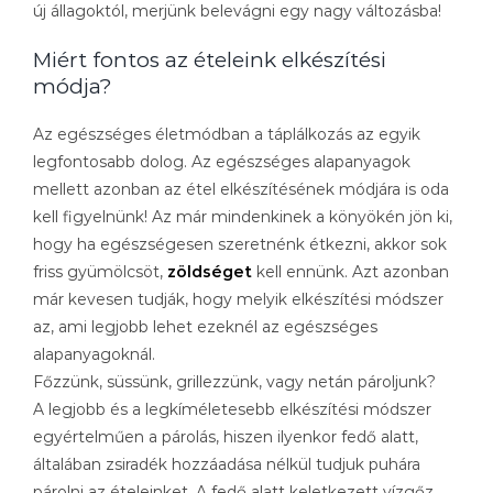
új állagoktól, merjünk belevágni egy nagy változásba!
Miért fontos az ételeink elkészítési
módja?
Az egészséges életmódban a táplálkozás az egyik
legfontosabb dolog. Az egészséges alapanyagok
mellett azonban az étel elkészítésének módjára is oda
kell figyelnünk! Az már mindenkinek a könyökén jön ki,
hogy ha egészségesen szeretnénk étkezni, akkor sok
friss gyümölcsöt,
zöldséget
kell ennünk. Azt azonban
már kevesen tudják, hogy melyik elkészítési módszer
az, ami legjobb lehet ezeknél az egészséges
alapanyagoknál.
Főzzünk, süssünk, grillezzünk, vagy netán pároljunk?
A legjobb és a legkíméletesebb elkészítési módszer
egyértelműen a párolás, hiszen ilyenkor fedő alatt,
általában zsiradék hozzáadása nélkül tudjuk puhára
párolni az ételeinket. A fedő alatt keletkezett vízgőz