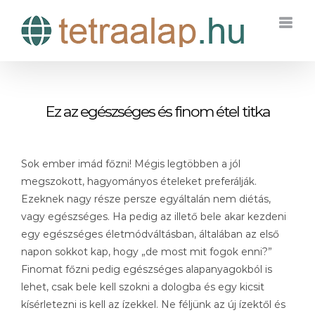
Kihagyás
Ez az egészséges és finom étel titka
Sok ember imád főzni! Mégis legtöbben a jól
megszokott, hagyományos ételeket preferálják.
Ezeknek nagy része persze egyáltalán nem diétás,
vagy egészséges. Ha pedig az illető bele akar kezdeni
egy egészséges életmódváltásban, általában az első
napon sokkot kap, hogy „de most mit fogok enni?”
Finomat főzni pedig egészséges alapanyagokból is
lehet, csak bele kell szokni a dologba és egy kicsit
kísérletezni is kell az ízekkel. Ne féljünk az új ízektől és