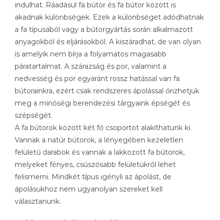
indulhat. Ráadásul fa bútor és fa bútor között is
akadnak különbségek. Ezek a különbséget adódhatnak
a fa típusából vagy a bútorgyártás során alkalmazott
anyagokból és eljárásokból. A kiszáradhat, de van olyan
is amelyik nem bírja a folyamatos magasabb
páratartalmat. A szárazság és por, valamint a
nedvesség és por egyaránt rossz hatással van fa
bútorainkra, ezért csak rendszeres ápolással őrizhetjük
meg a minőségi berendezési tárgyaink épségét és
szépségét.
A fa bútorok között két fő csoportot alakíthatunk ki.
Vannak a natúr bútorok, a lényegében kezeletlen
felületű darabok és vannak a lakkozott fa bútorok,
melyeket fényes, csúszósabb felületükről lehet
felismerni. Mindkét típus igényli az ápolást, de
ápolásukhoz nem ugyanolyan szereket kell
választanunk.