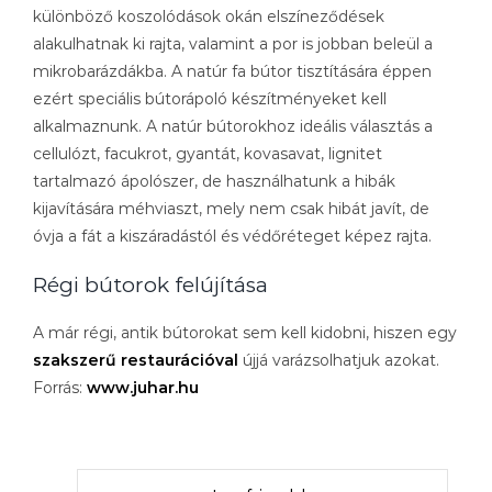
különböző koszolódások okán elszíneződések
alakulhatnak ki rajta, valamint a por is jobban beleül a
mikrobarázdákba. A natúr fa bútor tisztítására éppen
ezért speciális bútorápoló készítményeket kell
alkalmaznunk. A natúr bútorokhoz ideális választás a
cellulózt, facukrot, gyantát, kovasavat, lignitet
tartalmazó ápolószer, de használhatunk a hibák
kijavítására méhviaszt, mely nem csak hibát javít, de
óvja a fát a kiszáradástól és védőréteget képez rajta.
Régi bútorok felújítása
A már régi, antik bútorokat sem kell kidobni, hiszen egy
szakszerű restaurációval
újjá varázsolhatjuk azokat.
Forrás:
www.juhar.hu