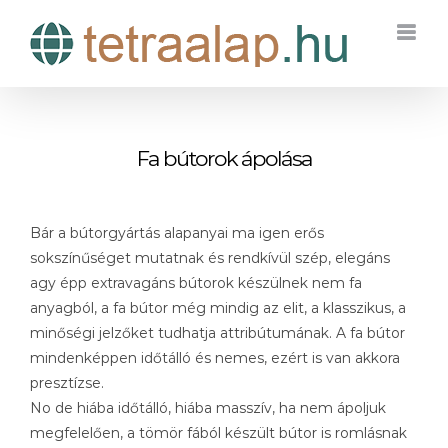
Kihagyás
Fa bútorok ápolása
Bár a bútorgyártás alapanyai ma igen erős
sokszínűséget mutatnak és rendkívül szép, elegáns
agy épp extravagáns bútorok készülnek nem fa
anyagból, a fa bútor még mindig az elit, a klasszikus, a
minőségi jelzőket tudhatja attribútumának. A fa bútor
mindenképpen időtálló és nemes, ezért is van akkora
presztízse.
No de hiába időtálló, hiába masszív, ha nem ápoljuk
megfelelően, a tömör fából készült bútor is romlásnak