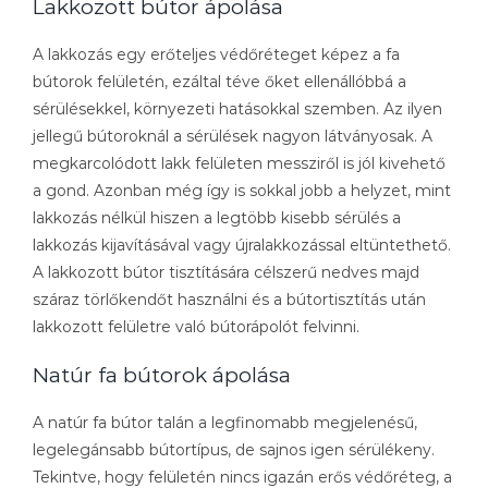
Lakkozott bútor ápolása
A lakkozás egy erőteljes védőréteget képez a fa
bútorok felületén, ezáltal téve őket ellenállóbbá a
sérülésekkel, környezeti hatásokkal szemben. Az ilyen
jellegű bútoroknál a sérülések nagyon látványosak. A
megkarcolódott lakk felületen messziről is jól kivehető
a gond. Azonban még így is sokkal jobb a helyzet, mint
lakkozás nélkül hiszen a legtöbb kisebb sérülés a
lakkozás kijavításával vagy újralakkozással eltüntethető.
A lakkozott bútor tisztítására célszerű nedves majd
száraz törlőkendőt használni és a bútortisztítás után
lakkozott felületre való bútorápolót felvinni.
Natúr fa bútorok ápolása
A natúr fa bútor talán a legfinomabb megjelenésű,
legelegánsabb bútortípus, de sajnos igen sérülékeny.
Tekintve, hogy felületén nincs igazán erős védőréteg, a